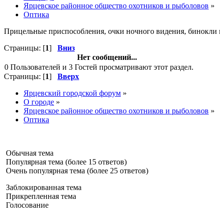
Ярцевское районное общество охотников и рыболовов
»
Оптика
Прицельные приспособления, очки ночного видения, бинокли и
Страницы: [
1
]
Вниз
Нет сообщений...
0 Пользователей и 3 Гостей просматривают этот раздел.
Страницы: [
1
]
Вверх
Ярцевский городской форум
»
О городе
»
Ярцевское районное общество охотников и рыболовов
»
Оптика
Обычная тема
Популярная тема (более 15 ответов)
Очень популярная тема (более 25 ответов)
Заблокированная тема
Прикрепленная тема
Голосование