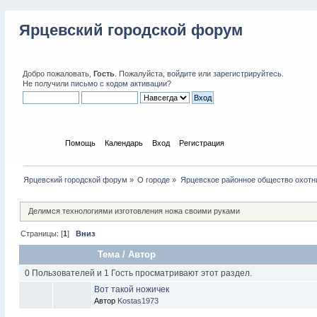
Ярцевский городской форум
Добро пожаловать,
Гость
. Пожалуйста,
войдите
или
зарегистрируйтесь
.
Не получили
письмо с кодом активации
?
Начало
Помощь
Календарь
Вход
Регистрация
Ярцевский городской форум
»
О городе
»
Ярцевское районное общество охотн
Делимся технологиями изготовления ножа своими руками
Страницы: [
1
]
Вниз
Тема
/
Автор
0 Пользователей и 1 Гость просматривают этот раздел.
Вот такой ножичек
Автор
Kostas1973