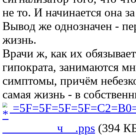
не то. И начинается она за
Вывод же однозначен - п
жизнь.
Врачи ж, как их обязывает
гипократа, занимаются м
симптомы, причём небезк
самая жизнь - в собствен
=5F=5F=5F=5F=C2=B0=
_________ч__.pps
(394 КБ