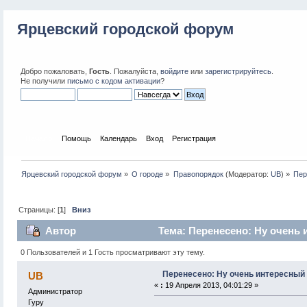
Ярцевский городской форум
Добро пожаловать,
Гость
. Пожалуйста,
войдите
или
зарегистрируйтесь
.
Не получили
письмо с кодом активации
?
Начало
Помощь
Календарь
Вход
Регистрация
Ярцевский городской форум
»
О городе
»
Правопорядок
(Модератор:
UB
) »
Пер
Страницы: [
1
]
Вниз
Автор
Тема: Перенесено: Ну очень 
0 Пользователей и 1 Гость просматривают эту тему.
Перенесено: Ну очень интересный
UB
«
:
19 Апреля 2013, 04:01:29 »
Администратор
Гуру