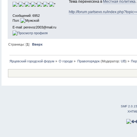
Тема перенесена в
Местная политика
.
http://forum.yartsevo.ru/index.php?topic
Сообщений: 6952
Пол:
E-mail: perevoz2003@mail.ru
Страницы: [
1
]
Вверх
Ярцевский городской форум
»
О городе
»
Правопорядок
(Модератор:
UB
) »
Пер
SMF 2.0.1
XHTM