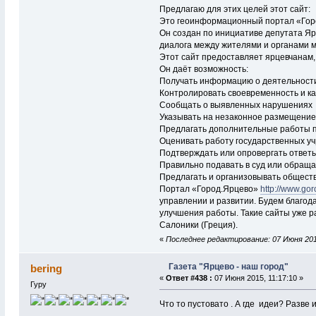
Предлагаю для этих целей этот сайт:
Это геоинформационный портал «Гор
Он создан по инициативе депутата Яр
диалога между жителями и органами м
Этот сайт предоставляет ярцевчанам,
Он даёт возможность:
Получать информацию о деятельности
Контролировать своевременность и ка
Сообщать о выявленных нарушениях
Указывать на незаконное размещение
Предлагать дополнительные работы п
Оценивать работу государственных у
Подтверждать или опровергать ответ
Правильно подавать в суд или обраща
Предлагать и организовывать общест
Портал «Город.Ярцево»
http://www.gor
управлении и развитии. Будем благод
улучшения работы. Такие сайты уже р
Салоники (Греция).
«
Последнее редактирование: 07 Июня 201
Газета "Ярцево - наш город"
bering
«
Ответ #438 :
07 Июня 2015, 11:17:10 »
Гуру
Что то пустовато . А где идеи? Разве