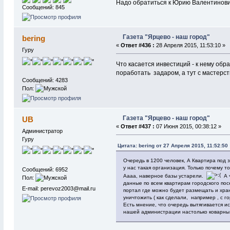
Надо обратиться к Юрию Валентиновичу
Сообщений: 845
Газета "Ярцево - наш город"
bering
«
Ответ #436 :
28 Апреля 2015, 11:53:10 »
Гуру
Что касается инвестиций - к нему обр
поработать задаром, а тут с мастерс
Сообщений: 4283
Пол:
Газета "Ярцево - наш город"
UB
«
Ответ #437 :
07 Июня 2015, 00:38:12 »
Администратор
Гуру
Цитата: bering от 27 Апреля 2015, 11:52:50
Очередь в 1200 человек, А Квартира под
у нас такая организация. Только почему т
Сообщений: 6952
Аааа, наверное базы устарели.
А ч
Пол:
данные по всем квартирам городского пос
E-mail: perevoz2003@mail.ru
портал где можно будет размещать и хран
уничтожить ( как сделали, например , с г
Есть мнение, что очередь вытягивается и
нашей администрации настолько коварны