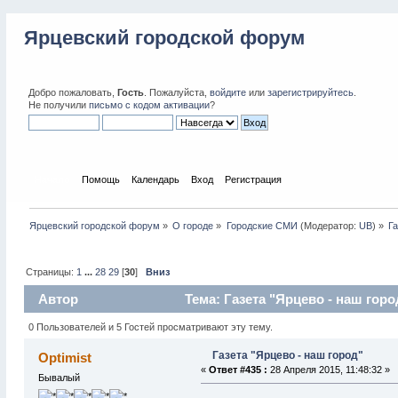
Ярцевский городской форум
Добро пожаловать,
Гость
. Пожалуйста,
войдите
или
зарегистрируйтесь
.
Не получили
письмо с кодом активации
?
Начало
Помощь
Календарь
Вход
Регистрация
Ярцевский городской форум
»
О городе
»
Городские СМИ
(Модератор:
UB
) »
Га
Страницы:
1
...
28
29
[
30
]
Вниз
Автор
Тема: Газета "Ярцево - наш горо
0 Пользователей и 5 Гостей просматривают эту тему.
Газета "Ярцево - наш город"
Optimist
«
Ответ #435 :
28 Апреля 2015, 11:48:32 »
Бывалый