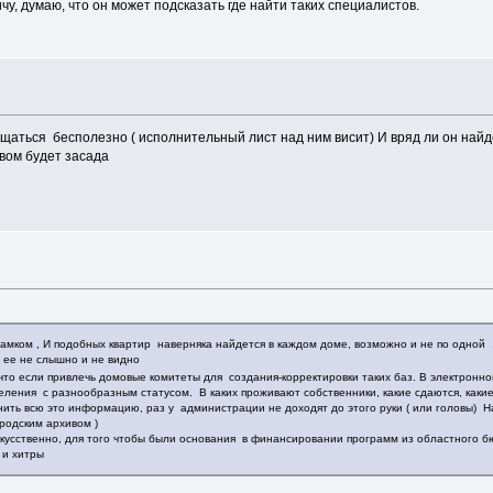
, думаю, что он может подсказать где найти таких специалистов.
ащаться бесполезно ( исполнительный лист над ним висит) И вряд ли он найд
твом будет засада
 замком , И подобных квартир наверняка найдется в каждом доме, возможно и не по одно
о ее не слышно и не видно
то если привлечь домовые комитеты для создания-корректировки таких баз. В электронно
еления с разнообразным статусом. В каких проживают собственники, какие сдаются, какие
ить всю это информацию, раз у администрации не доходят до этого руки ( или головы) Н
ородским архивом )
скусственно, для того чтобы были основания в финансировании программ из областного б
 и хитры