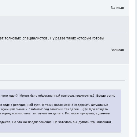
Записан
ет толковых специалистов . Ну разве таких которые готовы
Записан
й , чего ждут? Может быть общественный контроль подключить? Вроде естиь
м виде в реляционной сути. В таких базах можно содержать актуальные
 муниципальные и "забыты" под замком и так далее... (С) Надо создать
а городском портале это лучше не делать. Его могут прикрыть, а данные
юджета. Но это как предположение. Не хотелось бы думать что чиновники