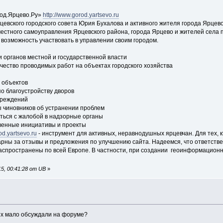
од.Ярцево.Ру»
http://www.gorod.yartsevo.ru
цевского городского совета Юрия Бухалова и активного жителя города Ярцев
естного самоуправления Ярцевского района, города Ярцево и жителей села 
 возможность участвовать в управлении своим городом.
 органов местной и государственной власти
чество проводимых работ на объектах городского хозяйства
 объектов
о благоустройству дворов
чреждений
ы чиновников об устранении проблем
ться с жалобой в надзорные органы
венные инициативы и проекты
od.yartsevo.ru
- инструмент для активных, неравнодушных ярцевчан. Для тех, кт
арны за отзывы и предложения по улучшению сайта. Надеемся, что ответств
аспространены по всей Европе. В частности, при создании геоинформационн
5, 00:41:28 от UB
»
 их мало обсуждали на форуме?