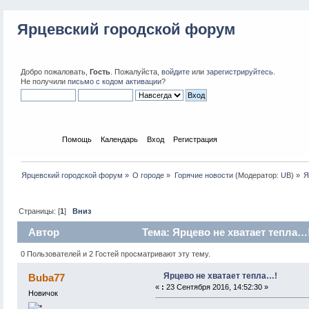
Ярцевский городской форум
Добро пожаловать,
Гость
. Пожалуйста,
войдите
или
зарегистрируйтесь
.
Не получили
письмо с кодом активации
?
Начало
Помощь
Календарь
Вход
Регистрация
Ярцевский городской форум
»
О городе
»
Горячие новости
(Модератор:
UB
) »
Я
Страницы: [
1
]
Вниз
Автор
Тема: Ярцево не хватает тепла…!
0 Пользователей и 2 Гостей просматривают эту тему.
Ярцево не хватает тепла…!
Buba77
«
:
23 Сентября 2016, 14:52:30 »
Новичок