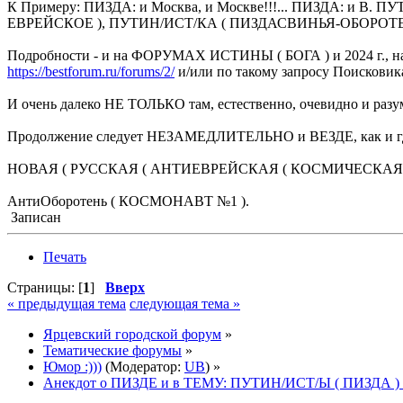
К Примеру: ПИЗДА: и Москва, и Москве!!!... ПИЗДА: и 
ЕВРЕЙСКОЕ ), ПУТИН/ИСТ/КА ( ПИЗДАСВИНЬЯ-ОБОРОТЕНЬ )
Подробности - и на ФОРУМАХ ИСТИНЫ ( БОГА ) и 2024 г., нач
https://bestforum.ru/forums/2/
и/или по такому запросу Поисковика
И очень далеко НЕ ТОЛЬКО там, естественно, очевидно и разум
Продолжение следует НЕЗАМЕДЛИТЕЛЬНО и ВЕЗДЕ, как и
НОВАЯ ( РУССКАЯ ( АНТИЕВРЕЙСКАЯ ( КОСМИЧЕСКАЯ ))) Р
АнтиОборотень ( КОСМОНАВТ №1 ).
Записан
Печать
Страницы: [
1
]
Вверх
« предыдущая тема
следующая тема »
Ярцевский городской форум
»
Тематические форумы
»
Юмор :)))
(Модератор:
UB
) »
Анекдот о ПИЗДЕ и в ТЕМУ: ПУТИН/ИСТ/Ы ( ПИЗДА ) и до