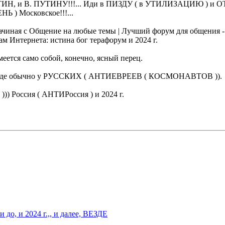
В. ПУТИН, и В. ПУТИНУ!!!... Иди в ПИЗДУ ( в УТИЛИЗАЦИЮ
 Московское!!!...
иная с Общение на любые темы | Лучший форум для общения - 
м Интернета: истина бог терафорум и 2024 г.
еется само собой, конечно, ясный перец.
 где обычно у РУССКИХ ( АНТИЕВРЕЕВ ( КОСМОНАВТОВ )).
оссия ( АНТИРоссия ) и 2024 г.
, и 2024 г.,, и далее, ВЕЗДЕ