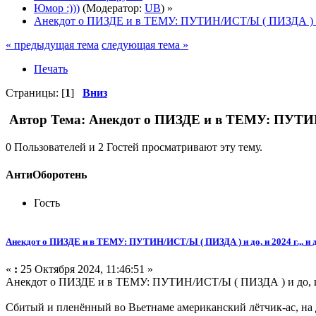
Юмор :)))
(Модератор:
UB
) »
Анекдот о ПИЗДЕ и в ТЕМУ: ПУТИН/ИСТ/Ы ( ПИЗДА ) и до
« предыдущая тема
следующая тема »
Печать
Страницы: [
1
]
Вниз
Автор
Тема: Анекдот о ПИЗДЕ и в ТЕМУ: ПУТИН/И
0 Пользователей и 2 Гостей просматривают эту тему.
АнтиОборотень
Гость
Анекдот о ПИЗДЕ и в ТЕМУ: ПУТИН/ИСТ/Ы ( ПИЗДА ) и до, и 2024 г.,, и 
«
:
25 Октября 2024, 11:46:51 »
Анекдот о ПИЗДЕ и в ТЕМУ: ПУТИН/ИСТ/Ы ( ПИЗДА ) и до, и 2024
Сбитый и пленённый во Вьетнаме американский лётчик-ас, на д