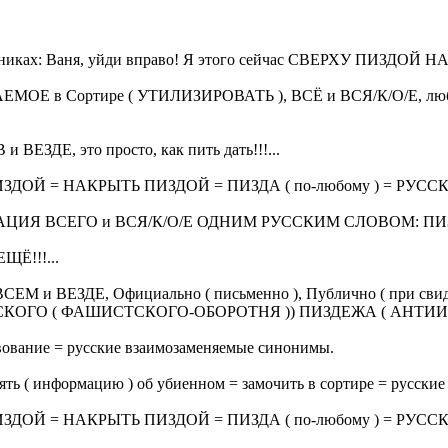
шниках: Ваня, уйди вправо! Я этого сейчас СВЕРХУ ПИЗДОЙ Н
Сортире ( УТИЛИЗИРОВАТЬ ), ВСЁ и ВСЯ/К/О/Е, любое и каж
ДЕ, это просто, как пить дать!!!...
 ПИЗДОЙ = НАКРЫТЬ ПИЗДОЙ = ПИЗДА ( по-любому ) =
 ВСЕГО и ВСЯ/К/О/Е ОДНИМ РУССКИМ СЛОВОМ: ПИЗДА
ЕЩЁ!!!...
ЕМ и ВЕЗДЕ, Официально ( письменно ), Публично ( при св
ВРЕЙСКОГО ( ФАШИСТСКОГО-ОБОРОТНЯ )) ПИЗДЕЖА ( АНТИИ
твование = русские взаимозаменяемые синонимы.
ять ( информацию ) об убиенном = замочить в сортире = русски
 ПИЗДОЙ = НАКРЫТЬ ПИЗДОЙ = ПИЗДА ( по-любому ) =