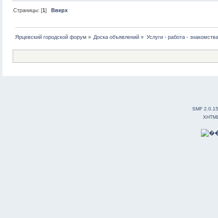
Страницы: [
1
]
Вверх
Ярцевский городской форум
»
Доска объявлений
»
Услуги - работа - знакомств
SMF 2.0.1
XHTM