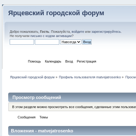
Ярцевский городской форум
Добро пожаловать,
Гость
. Пожалуйста,
войдите
или
зарегистрируйтесь
.
Не получили
письмо с кодом активации
?
Начало
Помощь
Календарь
Вход
Регистрация
Ярцевский городской форум
»
Профиль пользователя matvejatrosenko
»
Просм
Профиль пользователя
Просмотр сообщений
В этом разделе можно просмотреть все сообщения, сделанные этим пользова
Сообщения
Темы
Вложения
Вложения - matvejatrosenko