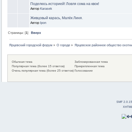
Поделюсь историей! Ловля сома на квок!
Автор
Karasek
Живцовый карась, Малёк Линя.
Автор
Ipon
Страницы: [
1
]
Вверх
Ярцевский городской форум
»
О городе
»
Ярцевское районное общество охотн
Обычная тема
Заблокированная тема
Популярная тема (более 15 ответов)
Прикрепленная тема
Очень популярная тема (более 25 ответов)
Голосование
SMF 2.0.1
XHTM