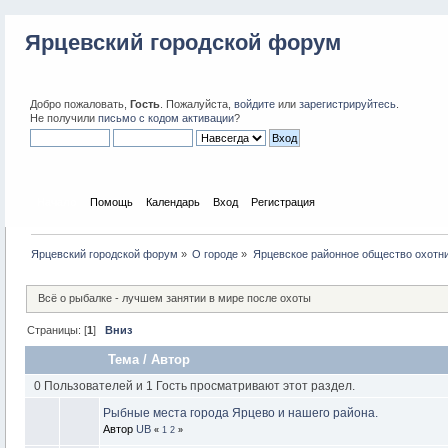
Ярцевский городской форум
Добро пожаловать,
Гость
. Пожалуйста,
войдите
или
зарегистрируйтесь
.
Не получили
письмо с кодом активации
?
Начало
Помощь
Календарь
Вход
Регистрация
Ярцевский городской форум
»
О городе
»
Ярцевское районное общество охотн
Всё о рыбалке - лучшем занятии в мире после охоты
Страницы: [
1
]
Вниз
Тема
/
Автор
0 Пользователей и 1 Гость просматривают этот раздел.
Рыбные места города Ярцево и нашего района.
Автор
UB
«
1
2
»