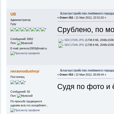
Благоустройство любимого города
UB
«
Ответ #52 :
21 Мая 2012, 22:51:02 »
Администратор
Гуру
Срублено, по мо
Сообщений: 6952
SDC17045.JPG
(1738.8 КБ, 2048x1536
Пол:
SDC17046.JPG
(1738.8 КБ, 2048x1536
E-mail: perevoz2003@mail.ru
Благоустройство любимого города
neravnodushnyi
«
Ответ #53 :
22 Мая 2012, 00:09:44 »
Постоялец
Судя по фото и ё
Сообщений: 92
Пол:
По просьбе трудящихся
удаляю всё,что оскорбляет...