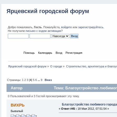
Ярцевский городской форум
Добро пожаловать,
Гость
. Пожалуйста,
войдите
или
зарегистрируйтесь
.
Не получили
письмо с кодом активации
?
Начало
Помощь
Календарь
Вход
Регистрация
Ярцевский городской форум
»
О городе
»
Строительство, архитектура и благоу
Страницы:
1
2
3
[
4
]
5
6
...
9
Вниз
Автор
Тема: Благоустройство любимого
0 Пользователей и 3 Гостей просматривают эту тему.
Благоустройство любимого города
ВИХРЬ
«
Ответ #45 :
18 Мая 2012, 07:51:54 »
Бывалый