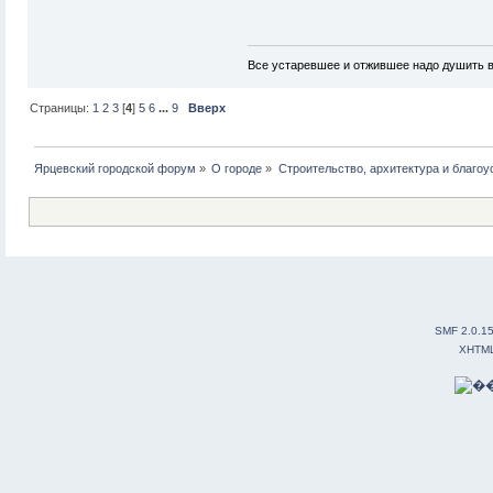
Все устаревшее и отжившее надо душить 
Страницы:
1
2
3
[
4
]
5
6
...
9
Вверх
Ярцевский городской форум
»
О городе
»
Строительство, архитектура и благоу
SMF 2.0.1
XHTM