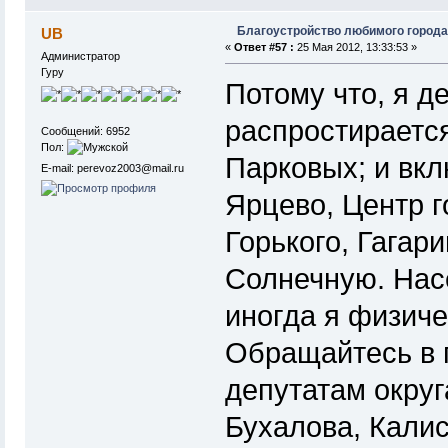
Благоустройство любимого города
UB
«
Ответ #57 :
25 Мая 2012, 13:33:53 »
Администратор
Гуру
Потому что, я де
распростирается
Сообщений: 6952
Пол:
Парковых; и вкл
E-mail: perevoz2003@mail.ru
Ярцево, Центр г
Горького, Гагар
Солнечную. Насе
иногда я физиче
Обращайтесь в 
депутатам округ
Бухалова, Калис