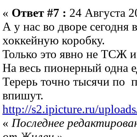
«
Ответ #7 :
24 Августа 20
А у нас во дворе сегодня 
хоккейную коробку.
Только это явно не ТСЖ и
На весь пионерный одна е
Терерь точно тысячи по п
впишут.
http://s2.ipicture.ru/upl
«
Последнее редактирован
от Жилец
»