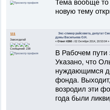
Тема вообще то
новую тему откр
Экс-спикер райсовета, депутат См
111
думы Васильева О.Н.
Завсегдатай
«
Ответ #260 :
02 Октября 2014, 20:53:04 »
Сообщений: 238
В Рабочем пути 
Указано, что Ол
нуждающимся де
фонда. Выходит,
возродил эти фо
года были ликв