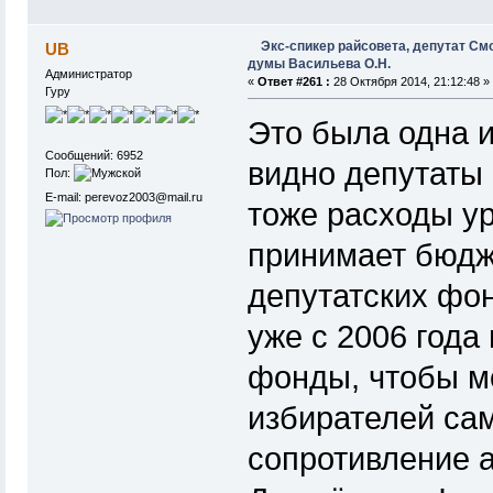
Экс-спикер райсовета, депутат См
UB
думы Васильева О.Н.
Администратор
«
Ответ #261 :
28 Октября 2014, 21:12:48 »
Гуру
Это была одна и
Сообщений: 6952
видно депутаты 
Пол:
E-mail: perevoz2003@mail.ru
тоже расходы ур
принимает бюдже
депутатских фон
уже с 2006 года
фонды, чтобы м
избирателей сам
сопротивление а