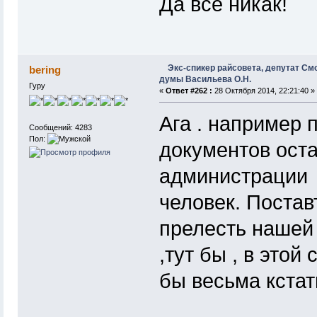
Да всё никак!
Экс-спикер райсовета, депутат См
bering
думы Васильева О.Н.
Гуру
«
Ответ #262 :
28 Октября 2014, 22:21:40 »
Ага . например 
Сообщений: 4283
Пол:
документов оста
администрации 
человек. Постав
прелесть нашей
,тут бы , в это
бы весьма кстат