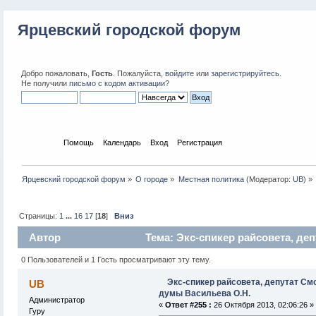
Ярцевский городской форум
Добро пожаловать,
Гость
. Пожалуйста,
войдите
или
зарегистрируйтесь
.
Не получили
письмо с кодом активации
?
Начало
Помощь
Календарь
Вход
Регистрация
Ярцевский городской форум
»
О городе
»
Местная политика
(Модератор:
UB
) »
Страницы:
1
...
16
17
[
18
]
Вниз
Автор
Тема: Экс-спикер райсовета, де
149149 раз)
0 Пользователей и 1 Гость просматривают эту тему.
Экс-спикер райсовета, депутат См
UB
думы Васильева О.Н.
Администратор
«
Ответ #255 :
26 Октября 2013, 02:06:26 »
Гуру