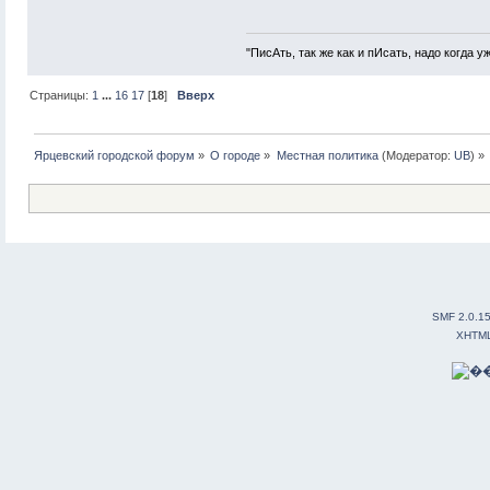
"ПисАть, так же как и пИсать, надо когда 
Страницы:
1
...
16
17
[
18
]
Вверх
Ярцевский городской форум
»
О городе
»
Местная политика
(Модератор:
UB
) »
SMF 2.0.1
XHTM