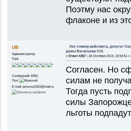
Поэтму нас окру
флаконе и из эт
Экс-спикер райсовета, депутат См
UB
думы Васильева О.Н.
Администратор
«
Ответ #257 :
26 Октября 2013, 10:54:51 »
Гуру
Согласен. Но с
Сообщений: 6952
силам не получа
Пол:
E-mail: perevoz2003@mail.ru
Тогда пусть по
силы Запорожце
льготы подпадут