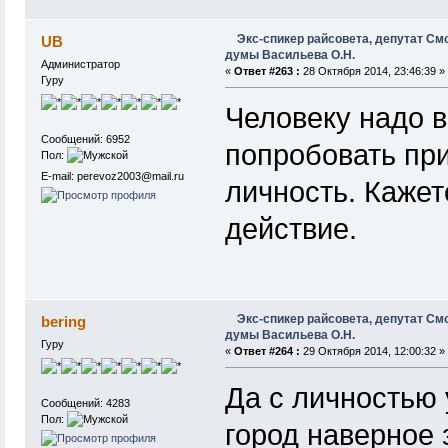
Экс-спикер райсовета, депутат См
UB
думы Васильева О.Н.
Администратор
«
Ответ #263 :
28 Октября 2014, 23:46:39 »
Гуру
Человеку надо в
Сообщений: 6952
попробовать при
Пол:
E-mail: perevoz2003@mail.ru
личность. Кажет
действие.
Экс-спикер райсовета, депутат См
bering
думы Васильева О.Н.
Гуру
«
Ответ #264 :
29 Октября 2014, 12:00:32 »
Да с личностью у
Сообщений: 4283
Пол:
город наверное 