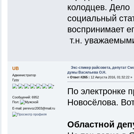
колодцев. Дело 
социальный стат
воспринимает е
т.н. уважаемым
Экс-спикер райсовета, депутат См
UB
думы Васильева О.Н.
Администратор
«
Ответ #265 :
12 Августа 2016, 01:32:22 »
Гуру
По электронке 
Сообщений: 6952
Новосёлова. Вот
Пол:
E-mail: perevoz2003@mail.ru
Областной депу