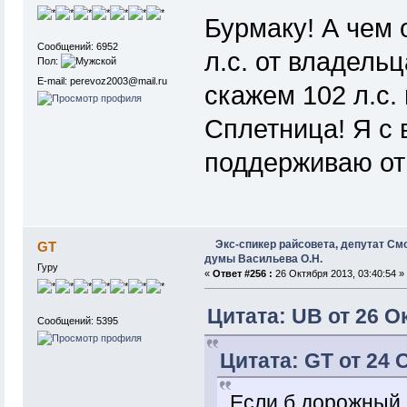
Бурмаку! А чем
Сообщений: 6952
л.с. от владель
Пол:
E-mail: perevoz2003@mail.ru
скажем 102 л.с.
Сплетница! Я с 
поддерживаю отм
Экс-спикер райсовета, депутат См
GT
думы Васильева О.Н.
Гуру
«
Ответ #256 :
26 Октября 2013, 03:40:54 »
Цитата: UB от 26 О
Сообщений: 5395
Цитата: GT от 24 
Если б дорожный 