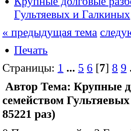
Крупные долговые разб
Гультяевых и Галкиных
« предыдущая тема
следу
Печать
Страницы:
1
...
5
6
[
7
]
8
9
Автор
Тема: Крупные д
семейством Гультяевых
85221 раз)